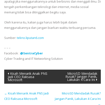
apalagi jika menggunakannya untuk berbisnis dan menggali ilmu. Di
tengah perkembangan teknologi dan internet, media sosial
memang tidak bisa ditinggalkan begitu saja.
Oleh karena itu, kalian juga harus lebih bijak dalam
menggunakannya dan jangan biarkan waktu terbuang percuma.
Sumber:
tekno.liputan6.com
– – –
Facebook :
@SentraCyber
Cyber Trading and IT Networking Solution
Post
Kisah Menarik Anak PNS
MicroSD Mendadak
Rusak? Jangan Panik,
Jadi CEO Raksasa
Lakukan 4 Cara Ini
Microsoft
navigation
←
Kisah Menarik Anak PNS Jadi
MicroSD Mendadak Rusak?
CEO Raksasa Microsoft
Jangan Panik, Lakukan 4 Cara Ini
→