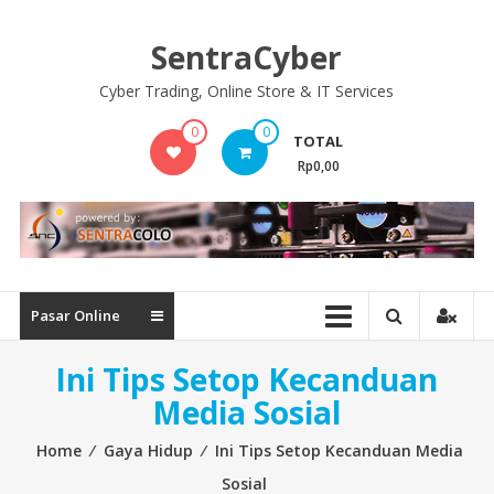
Skip
to
SentraCyber
content
Cyber Trading, Online Store & IT Services
0
0
TOTAL
Rp0,00
Pasar Online
Ini Tips Setop Kecanduan
Media Sosial
Home
⁄
Gaya Hidup
⁄
Ini Tips Setop Kecanduan Media
Sosial