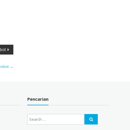
bot
Robot
→
Pencarian