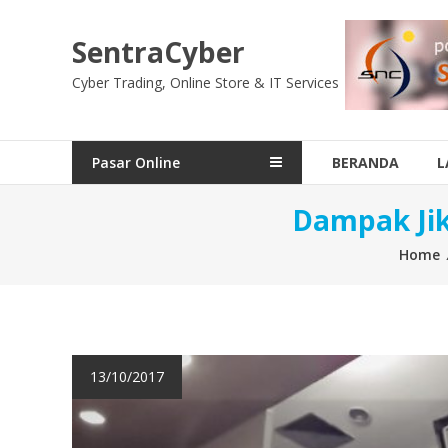
Skip
to
SentraCyber
content
Cyber Trading, Online Store & IT Services
Pasar Online
BERANDA
L
Dampak Jik
Home
13/10/2017