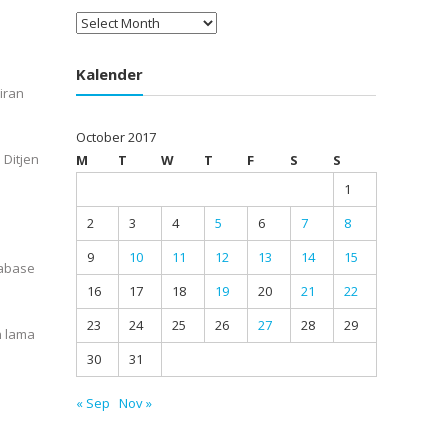
Arsip
Kalender
iran
October 2017
 Ditjen
M
T
W
T
F
S
S
1
2
3
4
5
6
7
8
9
10
11
12
13
14
15
tabase
16
17
18
19
20
21
22
23
24
25
26
27
28
29
n lama
30
31
« Sep
Nov »