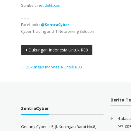
Sumber:
inet.detik.com
– – –
Facebook :
@SentraCyber
Cyber Trading and IT Networking Solution
Post
Dukungan Indonesia Untuk R80
navigation
←
Dukungan Indonesia Untuk R80
Berita Te
SentraCyber
4 alas
sengg
Gedung Cyber Lt.5, Jl. Kuningan Barat No.8,