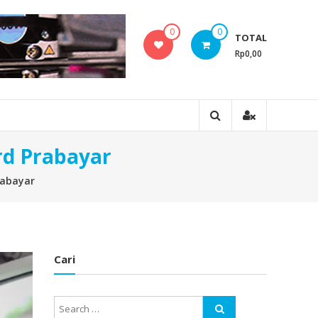
0
0
TOTAL
Rp0,00
rd Prabayar
rabayar
Cari