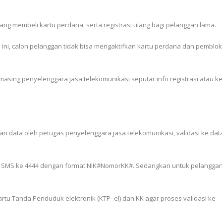
ang membeli kartu perdana, serta registrasi ulang bagi pelanggan lama.
n ini, calon pelanggan tidak bisa mengaktifkan kartu perdana dan pemblok
ing penyelenggara jasa telekomunikasi seputar info registrasi atau ke
aian data oleh petugas penyelenggara jasa telekomunikasi, validasi ke da
an SMS ke 4444 dengan format NIK#NomorKK#. Sedangkan untuk pelangga
artu Tanda Penduduk elektronik (KTP–el) dan KK agar proses validasi ke