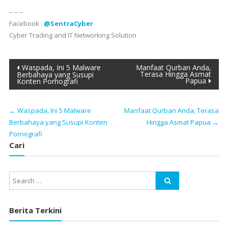
– – –
Facebook :
@SentraCyber
Cyber Trading and IT Networking Solution
Post
Waspada, Ini 5 Malware
Manfaat Qurban Anda,
Terasa Hingga Asmat
Berbahaya yang Susupi
Papua
Konten Pornografi
navigation
←
Waspada, Ini 5 Malware
Manfaat Qurban Anda, Terasa
Berbahaya yang Susupi Konten
Hingga Asmat Papua
→
Pornografi
Cari
Berita Terkini