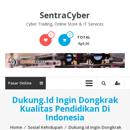
Skip
to
SentraCyber
content
Cyber Trading, Online Store & IT Services
0
0
TOTAL
Rp0,00
Pasar Online
Dukung.id Ingin Dongkrak
Kualitas Pendidikan Di
Indonesia
Home
⁄
Sosial Kehidupan
⁄
Dukung.id Ingin Dongkrak