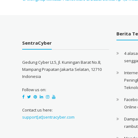
Berita Te
SentraCyber
4 alas
sengg
Gedung Cyber Lt.5, Jl. Kuningan Barat No.8,
Mampang Prapatan Jakarta Selatan, 12710
Interne
Indonesia
Pening
Teknol
Follow us on:
Facebo
Online 
Contact us here:
support[at]sentracyber.com
Dampak 
rambut