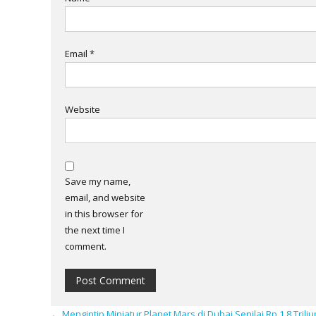
Email
*
Website
Save my name,
email, and website
in this browser for
the next time I
comment.
←
Mengintip Miniatur Planet Mars di Dubai Senilai Rp 1,8 Triliu