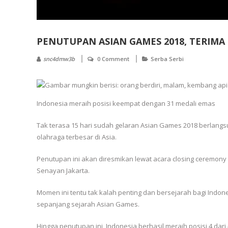
PENUTUPAN ASIAN GAMES 2018, TERIMA 
snc4dmw3b
0 Comment
Serba Serbi
Indonesia meraih posisi keempat dengan 31 medali emas
Tak terasa 15 hari sudah gelaran Asian Games 2018 berlangsu
olahraga terbesar di Asia.
Penutupan ini akan diresmikan lewat acara closing ceremony
Senayan Jakarta.
Momen ini tentu tak kalah penting dan bersejarah bagi Indo
sepanjang sejarah Asian Games.
Hingga penutupan ini, Indonesia berhasil meraih posisi 4 da