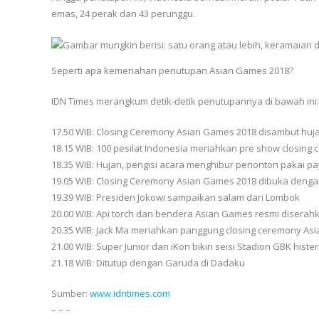
emas, 24 perak dan 43 perunggu.
Seperti apa kemeriahan penutupan Asian Games 2018?
IDN Times merangkum detik-detik penutupannya di bawah ini:
17.50 WIB: Closing Ceremony Asian Games 2018 disambut huj
18.15 WIB: 100 pesilat Indonesia meriahkan pre show closin
18.35 WIB: Hujan, pengisi acara menghibur penonton pakai p
19.05 WIB: Closing Ceremony Asian Games 2018 dibuka denga
19.39 WIB: Presiden Jokowi sampaikan salam dari Lombok
20.00 WIB: Api torch dan bendera Asian Games resmi disera
20.35 WIB: Jack Ma meriahkan panggung closing ceremony As
21.00 WIB: Super Junior dan iKon bikin seisi Stadion GBK hister
21.18 WIB: Ditutup dengan Garuda di Dadaku
Sumber:
www.idntimes.com
– – –