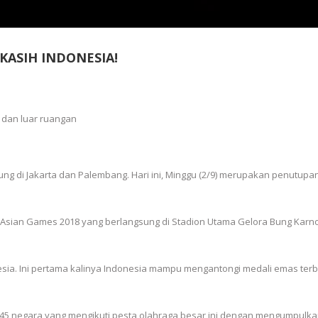
KASIH INDONESIA!
ng di Jakarta dan Palembang. Hari ini, Minggu (2/9) merupakan penutupa
 Asian Games 2018 yang berlangsung di Stadion Utama Gelora Bung Karno
nesia. Ini pertama kalinya Indonesia mampu mengantongi medali emas ter
ri 45 negara yang mengikuti pesta olahraga besar ini dengan mengumpulka