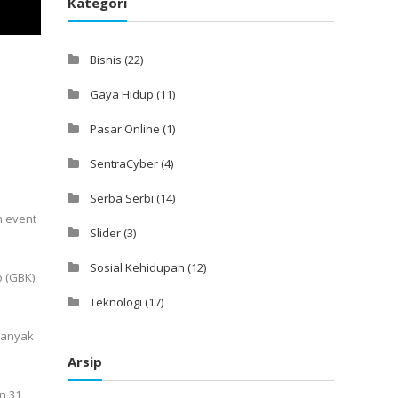
Kategori
Bisnis
(22)
Gaya Hidup
(11)
Pasar Online
(1)
SentraCyber
(4)
Serba Serbi
(14)
n event
Slider
(3)
Sosial Kehidupan
(12)
 (GBK),
Teknologi
(17)
banyak
Arsip
n 31