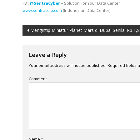
FB :
@SentraCyber
– Solution For Your Data Center
www.sentracolo.com
(Indonesian Data Center)
Post
Mengintip Miniatur Planet Mars di Dubai Senilai Rp 1,8 
navigation
Leave a Reply
Your email address will not be published.
Required fields 
Comment
Name
*