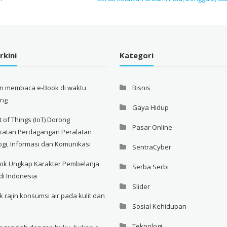
rkini
Kategori
an membaca e-Book di waktu
Bisnis
ang
Gaya Hidup
t of Things (IoT) Dorong
Pasar Online
katan Perdagangan Peralatan
ogi, Informasi dan Komunikasi
SentraCyber
ok Ungkap Karakter Pembelanja
Serba Serbi
di Indonesia
Slider
rajin konsumsi air pada kulit dan
Sosial Kehidupan
Teknologi