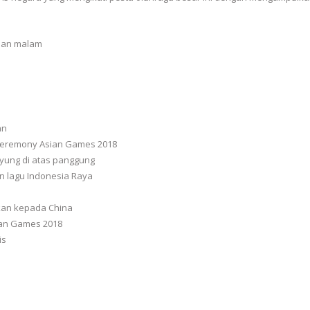
an
g ceremony Asian Games 2018
ayung di atas panggung
n lagu Indonesia Raya
hkan kepada China
ian Games 2018
is