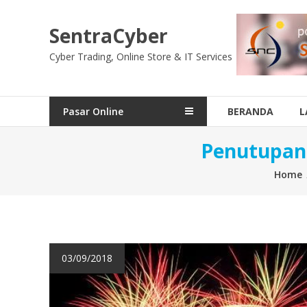
Skip
to
SentraCyber
content
Cyber Trading, Online Store & IT Services
Pasar Online
BERANDA
L
Penutupan 
Home
03/09/2018