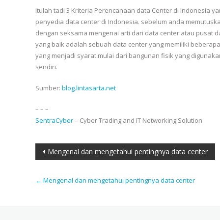
Itulah tadi 3 Kriteria Perencanaan data Center di Indonesia 
penyedia data center di Indonesia. sebelum anda memutus
dengan seksama mengenai arti dari data center atau pusat data
yang baik adalah sebuah data center yang memiliki beberapa
yang menjadi syarat mulai dari bangunan fisik yang digunakan
sendiri.
Sumber:
blog.lintasarta.net
– – –
SentraCyber
– Cyber Trading and IT Networking Solution
Post
Mengenal dan mengetahui pentingnya data center
navigation
←
Mengenal dan mengetahui pentingnya data center