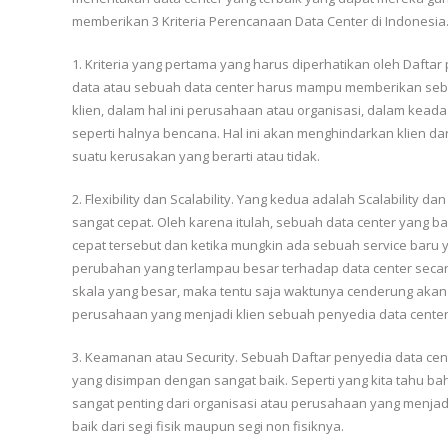
memberikan 3 Kriteria Perencanaan Data Center di Indonesia
1. Kriteria yang pertama yang harus diperhatikan oleh Daftar
data atau sebuah data center harus mampu memberikan sebu
klien, dalam hal ini perusahaan atau organisasi, dalam kead
seperti halnya bencana. Hal ini akan menghindarkan klien d
suatu kerusakan yang berarti atau tidak.
2. Flexibility dan Scalability. Yang kedua adalah Scalability d
sangat cepat. Oleh karena itulah, sebuah data center yang
cepat tersebut dan ketika mungkin ada sebuah service baru
perubahan yang terlampau besar terhadap data center seca
skala yang besar, maka tentu saja waktunya cenderung akan 
perusahaan yang menjadi klien sebuah penyedia data center
3. Keamanan atau Security. Sebuah Daftar penyedia data cen
yang disimpan dengan sangat baik. Seperti yang kita tahu b
sangat penting dari organisasi atau perusahaan yang menjad
baik dari segi fisik maupun segi non fisiknya.