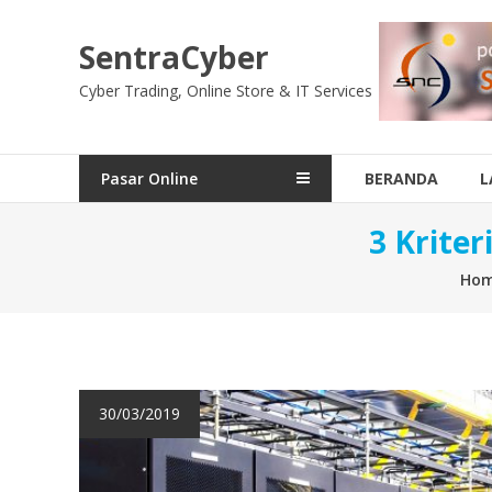
Skip
to
SentraCyber
content
Cyber Trading, Online Store & IT Services
Pasar Online
BERANDA
L
3 Krite
Ho
30/03/2019