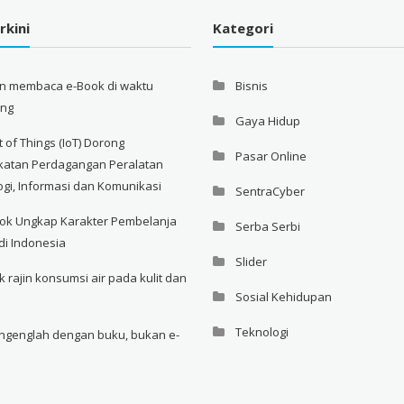
rkini
Kategori
an membaca e-Book di waktu
Bisnis
ang
Gaya Hidup
t of Things (IoT) Dorong
Pasar Online
katan Perdagangan Peralatan
ogi, Informasi dan Komunikasi
SentraCyber
ok Ungkap Karakter Pembelanja
Serba Serbi
di Indonesia
Slider
rajin konsumsi air pada kulit dan
Sosial Kehidupan
Teknologi
genglah dengan buku, bukan e-