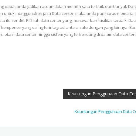
yang dapat anda jadikan acuan dalam memilih satu terbaik dari banyak Daf
kan untuk menggunakan jasa Data center, maka anda pun harus memaham
 itu sendiri. Pilihlah data center yang menawarkan fasilitas terbaik. Dat
 komponen yang saling terintegrasi antara satu dengan yang lainnya. Ba
. lokasi data center hingga sistem yang terkandung di dalam data center 
Keuntungan Penggunaan Data Cen
Keuntungan Penggunaan Data C