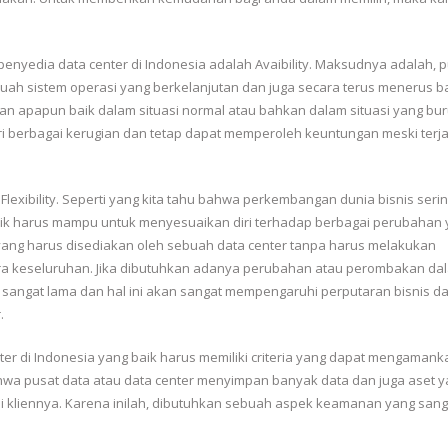
.
 penyedia data center di Indonesia adalah Avaibility. Maksudnya adalah, 
ah sistem operasi yang berkelanjutan dan juga secara terus menerus b
aan apapun baik dalam situasi normal atau bahkan dalam situasi yang bu
ari berbagai kerugian dan tetap dapat memperoleh keuntungan meski terja
an Flexibility. Seperti yang kita tahu bahwa perkembangan dunia bisnis serin
 baik harus mampu untuk menyesuaikan diri terhadap berbagai perubahan
 yang harus disediakan oleh sebuah data center tanpa harus melakukan
ra keseluruhan. Jika dibutuhkan adanya perubahan atau perombakan da
sangat lama dan hal ini akan sangat mempengaruhi perputaran bisnis da
.
ter di Indonesia yang baik harus memiliki criteria yang dapat mengamank
ahwa pusat data atau data center menyimpan banyak data dan juga aset 
i kliennya. Karena inilah, dibutuhkan sebuah aspek keamanan yang sang