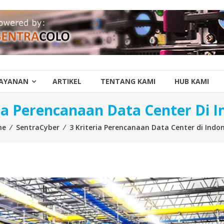
AYANAN
ARTIKEL
TENTANG KAMI
HUB KAMI
ria Perencanaan Data Center Di I
me
⁄
SentraCyber
⁄
3 Kriteria Perencanaan Data Center di Indo