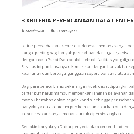
3 KRITERIA PERENCANAAN DATA CENTER
snc4dmw3b
SentraCyber
Daftar penyedia data center di Indonesia memang sangat ber
sangat penting bagi banyak perusahaan dan juga organisasii
dengan nama Pusat Data adalah sebuah fasilitas yang digu
Fasilitas ini pun biasanya dikondisikan dengan banyak hal 
keamanan dari berbagai gangguan seperti bencana atau ba
Bagi para pelaku bisnis sekarang ini tidak dapat dipungkiri
center pun harus mampu memberikan jaminan pelayanan dan 
mampu bertahan dalam segala kondisi sehingga perusahaa
banyaknya data center ini pun kemudian dikaitkan pula denga
ini pun seakan sangat menarik untuk diperbincangkan.
Semakin banyaknya Daftar penyedia data center di Indonesi
menentukan data center yang terbaik yang dapat mereka g