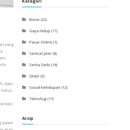
Kategori
Bisnis
(22)
Gaya Hidup
(11)
Pasar Online
(1)
han yang
la
SentraCyber
(4)
an).
erta
Serba Serbi
(14)
Slider
(3)
h, data
Sosial Kehidupan
(12)
r harus
Teknologi
(17)
i topic
Arsip
g dalam
mi akan