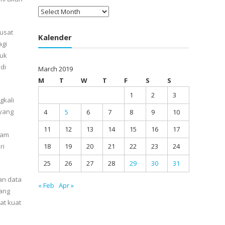
Arsip
pusat
Kalender
agi
ruk
di
March 2019
M
T
W
T
F
S
S
1
2
3
gkali
 yang
4
5
6
7
8
9
10
11
12
13
14
15
16
17
lam
18
19
20
21
22
23
24
ri
25
26
27
28
29
30
31
an data
« Feb
Apr »
yang
at kuat