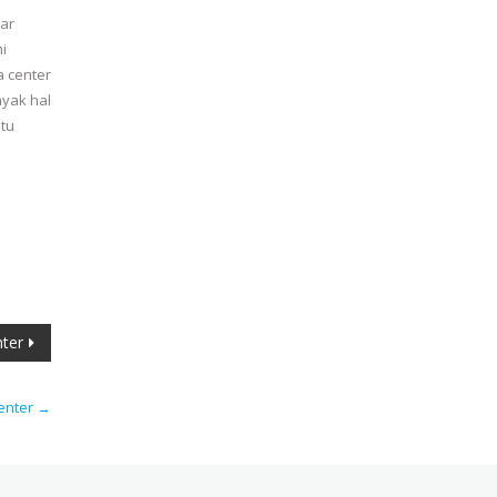
tar
i
a center
nyak hal
itu
ter
enter
→