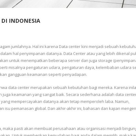
 DI INDONESIA
agam jumlahnya. Hal ini karena Data center kini menjadi sebuah kebutu
 dalam hal penyimpanan datanya. Data Center atau yang lebih dikenal pu
nakan untuk menempatkan beberapa server dan juga storage (penyimpan
seperti misalnya pengaturan udara, pengaturan daya, kelembaban udara s
hkan gangguan keamanan seperti penyadapan.
 bahwa data center merupakan sebuah kebutuhan bagi mereka. Karena inila
juga keamanan yang sangat baik. Secara sederhana adalah data cente
n yang mempercayakan datanya akan tetap memperoleh laba. Namun,
n isu pemanasan global. Dan akhir-akhir ini, bahasan dan kajian mengena
a, maka pasti akan membuat perusahaan atau organisasi menjadi bingun
unakan. Untuk memberikan kemudahan bagi anda dalam memilih, maka ka