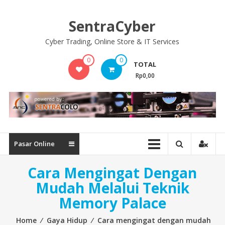
Skip
to
SentraCyber
content
Cyber Trading, Online Store & IT Services
0
0
TOTAL
Rp0,00
Pasar Online
Cara Mengingat Dengan
Mudah Melalui Teknik
Memory Palace
Home
⁄
Gaya Hidup
⁄
Cara mengingat dengan mudah