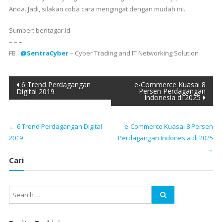
Anda. Jadi, silakan coba cara mengingat dengan mudah ini.
Sumber: beritagar.id
– – –
FB :
@SentraCyber
– Cyber Trading and IT Networking Solution
Post
6 Trend Perdagangan
e-Commerce Kuasai 8
Persen Perdagangan
Digital 2019
Indonesia di 2025
navigation
←
6 Trend Perdagangan Digital
e-Commerce Kuasai 8 Persen
2019
Perdagangan Indonesia di 2025
→
Cari