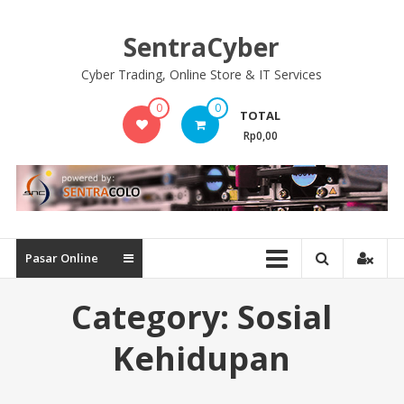
Skip
to
SentraCyber
content
Cyber Trading, Online Store & IT Services
0
0
TOTAL
Rp0,00
Pasar Online
Category:
Sosial
Kehidupan