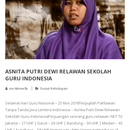
ASNITA PUTRI DEWI RELAWAN SEKOLAH
GURU INDONESIA
snc4dmw3b
Sosial Kehidupan
Selamat Hari Guru Nasional – 25 Nov 2018Terpujilah Pahlawan
Tanpa Tanda Jasa Lentera Indonesia – Asnita Putri Dewi Relawan
Sekolah Guru IndonesiaPerjuangan seorang guru relawan. NET TV
Jakarta – 27 UHF | Garut – 26 UHF | Bandung – 30 UHF | Medan – 43
UHF | Surabaya – 58 UHF Homepage : http://www.netmedia.co.id