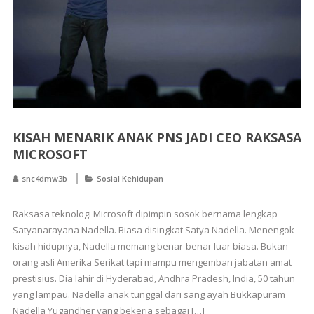
KISAH MENARIK ANAK PNS JADI CEO RAKSASA
MICROSOFT
snc4dmw3b
Sosial Kehidupan
Raksasa teknologi Microsoft dipimpin sosok bernama lengkap
Satyanarayana Nadella. Biasa disingkat Satya Nadella. Menengok
kisah hidupnya, Nadella memang benar-benar luar biasa. Bukan
orang asli Amerika Serikat tapi mampu mengemban jabatan amat
prestisius. Dia lahir di Hyderabad, Andhra Pradesh, India, 50 tahun
yang lampau. Nadella anak tunggal dari sang ayah Bukkapuram
Nadella Yugandher yang bekerja sebagai […]