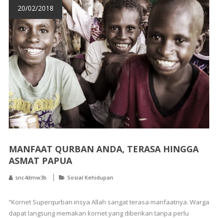
20/02/2018
MANFAAT QURBAN ANDA, TERASA HINGGA
ASMAT PAPUA
snc4dmw3b
Sosial Kehidupan
“Kornet Superqurban insya Allah sangat terasa manfaatnya. Warga
dapat langsung memakan kornet yang diberikan tanpa perlu