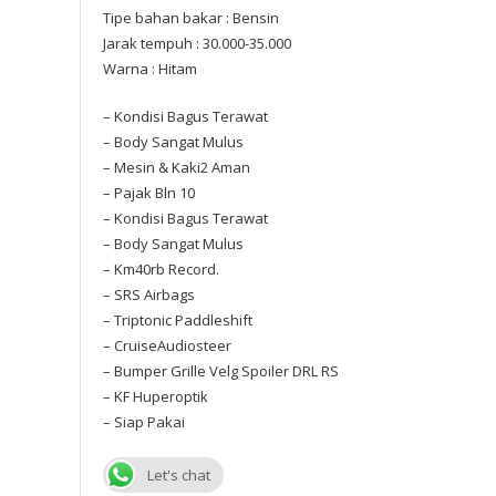
Tipe bahan bakar : Bensin
Jarak tempuh : 30.000-35.000
Warna : Hitam
– Kondisi Bagus Terawat
– Body Sangat Mulus
– Mesin & Kaki2 Aman
– Pajak Bln 10
– Kondisi Bagus Terawat
– Body Sangat Mulus
– Km40rb Record.
– SRS Airbags
– Triptonic Paddleshift
– CruiseAudiosteer
– Bumper Grille Velg Spoiler DRL RS
– KF Huperoptik
– Siap Pakai
Let's chat