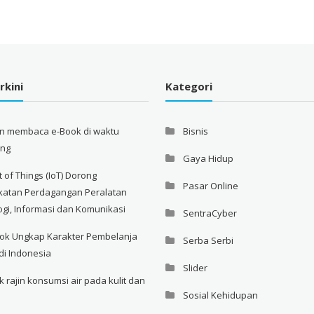
rkini
Kategori
an membaca e-Book di waktu
Bisnis
ang
Gaya Hidup
t of Things (IoT) Dorong
Pasar Online
katan Perdagangan Peralatan
ogi, Informasi dan Komunikasi
SentraCyber
ok Ungkap Karakter Pembelanja
Serba Serbi
di Indonesia
Slider
rajin konsumsi air pada kulit dan
Sosial Kehidupan