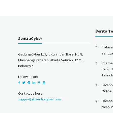
Berita Te
SentraCyber
4 alas
sengg
Gedung Cyber Lt.5, Jl. Kuningan Barat No.8,
Mampang Prapatan Jakarta Selatan, 12710
Interne
Indonesia
Pening
Teknol
Follow us on:
Facebo
Online 
Contact us here:
support[at]sentracyber.com
Dampak 
rambut