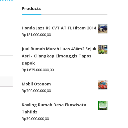
Products
Honda Jazz RS CVT AT FL Hitam 2014
Rp
181.000.000,00
Jual Rumah Murah Luas 430m2 Sejuk
Asri - Cilangkap Cimanggis Tapos
Depok
Rp
1.675.000.000,00
Mobil Otonom
Rp
700.000.000,00
Kavling Rumah Desa Ekowisata
Tahfidz
Rp
39.000.000,00