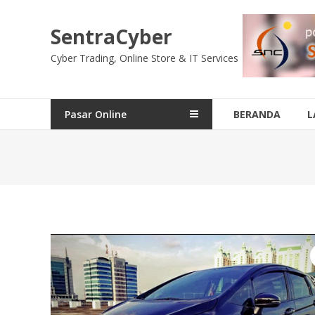
Skip
to
SentraCyber
content
Cyber Trading, Online Store & IT Services
Pasar Online
BERANDA
L