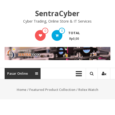
Skip
to
SentraCyber
content
Cyber Trading, Online Store & IT Services
0
0
TOTAL
Rp0,00
Pasar Online
Home
/
Featured Product Collection
/ Rolex Watch