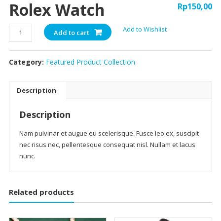
Rolex Watch
Rp
150,00
Rolex
Add to Wishlist
Add to cart
Watch
quantity
Category:
Featured Product Collection
Description
Description
Nam pulvinar et augue eu scelerisque. Fusce leo ex, suscipit
nec risus nec, pellentesque consequat nisl. Nullam et lacus
nunc.
Related products