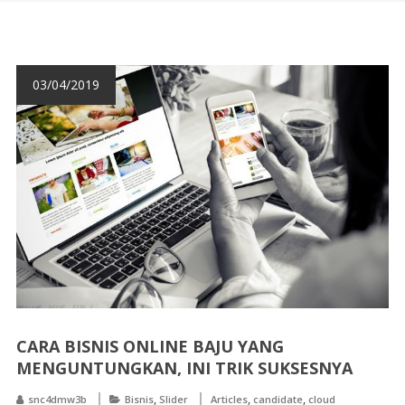
03/04/2019
CARA BISNIS ONLINE BAJU YANG
MENGUNTUNGKAN, INI TRIK SUKSESNYA
,
,
,
snc4dmw3b
Bisnis
Slider
Articles
candidate
cloud