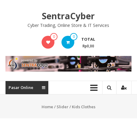
Skip
to
SentraCyber
content
Cyber Trading, Online Store & IT Services
0
0
TOTAL
Rp0,00
Pasar Online
Home
/
Slider
/ Kids Clothes