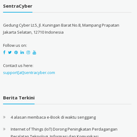
SentraCyber
Gedung Cyber Lt.5, Jl. Kuningan Barat No.8, Mampang Prapatan
Jakarta Selatan, 12710 Indonesia
Follow us on:
Contact us here:
support[at]sentracyber.com
Berita Terkini
4 alasan membaca e-Book di waktu senggang
Internet of Things (IoT) Dorong Peningkatan Perdagangan
Peralatan Teknologi, Informasi dan Komunikasi