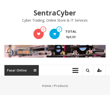
Skip
to
SentraCyber
content
Cyber Trading, Online Store & IT Services
0
0
TOTAL
Rp0,00
Pasar Online
Home
/ Products